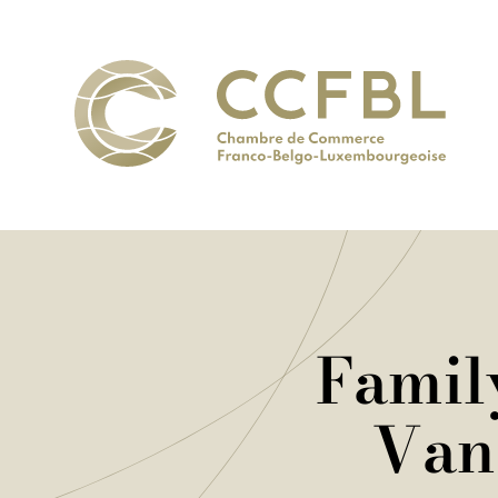
Famil
Van