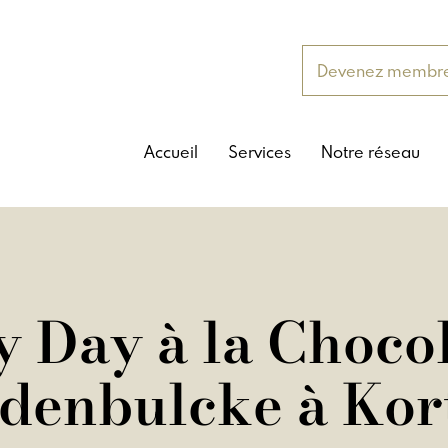
Devenez membr
Accueil
Services
Notre réseau
y Day à la Chocol
denbulcke à Kort