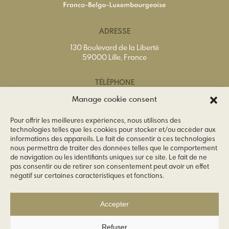
ADRESSE
130 Boulevard de la Liberté
59000 Lille, France
TÉLÉPHONE
Tél.
+33(0)3 20 74 65 40
Manage cookie consent
Pour offrir les meilleures expériences, nous utilisons des
EMAIL
technologies telles que les cookies pour stocker et/ou accéder aux
informations des appareils. Le fait de consentir à ces technologies
info@ccfbl.fr
nous permettra de traiter des données telles que le comportement
de navigation ou les identifiants uniques sur ce site. Le fait de ne
SUIVEZ-NOUS
pas consentir ou de retirer son consentement peut avoir un effet
négatif sur certaines caractéristiques et fonctions.
Accepter
Refuser
© 2026 Chambre de Commerce Franco-Belgo-