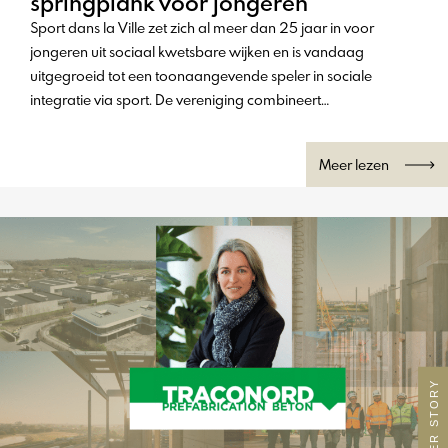
springplank voor jongeren
Sport dans la Ville zet zich al meer dan 25 jaar in voor
jongeren uit sociaal kwetsbare wijken en is vandaag
uitgegroeid tot een toonaangevende speler in sociale
integratie via sport. De vereniging combineert
sportinfrastructuur met educatieve begeleiding en
programma’s rond professionele en internationale kansen.
Meer lezen
Met een sterke lokale verankering en een toekomstgerichte
visie helpt Sport dans la Ville jaarlijks duizenden jongeren om
hun talenten te ontwikkelen, zelfvertrouwen op te bouwen en
nieuwe perspectieven te creëren. CCFBL sprak met Lili-Rose
Dauche over de missie, de werking en de ambities van deze
geëngageerde organisatie.
MEMBER STORY