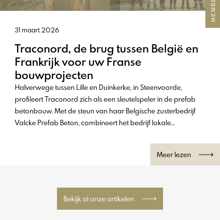
31 maart 2026
Traconord, de brug tussen België en
Frankrijk voor uw Franse
bouwprojecten
Halverwege tussen Lille en Duinkerke, in Steenvoorde,
profileert Traconord zich als een sleutelspeler in de prefab
betonbouw. Met de steun van haar Belgische zusterbedrijf
Valcke Prefab Beton, combineert het bedrijf lokale
verankering met Frans-Belgische knowhow om klanten op
de Franse markt te ondersteunen. Een dubbele expertise die
Meer lezen
het verschil maakt.
Bekijk al onze artikelen