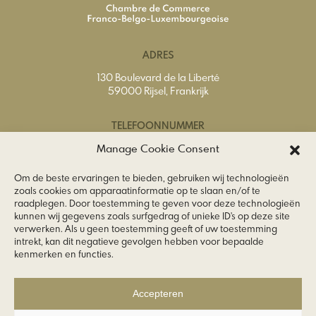
ADRES
130 Boulevard de la Liberté
59000 Rijsel, Frankrijk
TELEFOONNUMMER
Tel.
+33 (0) 3 20 74 65 40
Manage Cookie Consent
Om de beste ervaringen te bieden, gebruiken wij technologieën
E-MAILADRES
zoals cookies om apparaatinformatie op te slaan en/of te
raadplegen. Door toestemming te geven voor deze technologieën
info@ccfbl.fr
kunnen wij gegevens zoals surfgedrag of unieke ID's op deze site
verwerken. Als u geen toestemming geeft of uw toestemming
VOLG ONS
intrekt, kan dit negatieve gevolgen hebben voor bepaalde
kenmerken en functies.
Accepteren