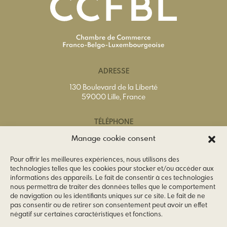
ADRESSE
130 Boulevard de la Liberté
59000 Lille, France
TÉLÉPHONE
Tél.
+33(0)3 20 74 65 40
Manage cookie consent
Pour offrir les meilleures expériences, nous utilisons des
EMAIL
technologies telles que les cookies pour stocker et/ou accéder aux
informations des appareils. Le fait de consentir à ces technologies
info@ccfbl.fr
nous permettra de traiter des données telles que le comportement
de navigation ou les identifiants uniques sur ce site. Le fait de ne
SUIVEZ-NOUS
pas consentir ou de retirer son consentement peut avoir un effet
négatif sur certaines caractéristiques et fonctions.