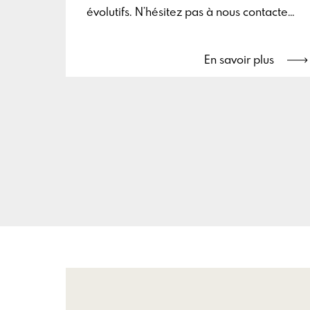
évolutifs. N’hésitez pas à nous contacter
à l’adresse suivante pour vous inscrire :
info@chambrefrancobelge.fr
En savoir plus