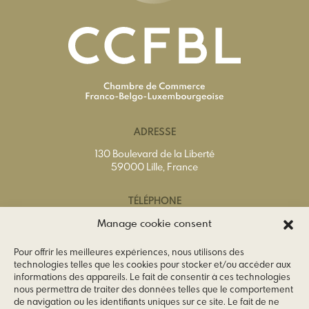
ADRESSE
130 Boulevard de la Liberté
59000 Lille, France
TÉLÉPHONE
Tél.
+33(0)3 20 74 65 40
Manage cookie consent
Pour offrir les meilleures expériences, nous utilisons des
EMAIL
technologies telles que les cookies pour stocker et/ou accéder aux
informations des appareils. Le fait de consentir à ces technologies
info@ccfbl.fr
nous permettra de traiter des données telles que le comportement
de navigation ou les identifiants uniques sur ce site. Le fait de ne