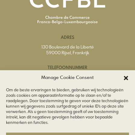
ADRES
130 Boulevard de la Liberté
59000 Rijsel, Frankrijk
TELEFOONNUMMER
Tel.
+33 (0) 3 20 74 65 40
Manage Cookie Consent
Om de beste ervaringen te bieden, gebruiken wij technologieën
E-MAILADRES
zoals cookies om apparaatinformatie op te slaan en/of te
raadplegen. Door toestemming te geven voor deze technologieën
info@ccfbl.fr
kunnen wij gegevens zoals surfgedrag of unieke ID's op deze site
verwerken. Als u geen toestemming geeft of uw toestemming
VOLG ONS
intrekt, kan dit negatieve gevolgen hebben voor bepaalde
kenmerken en functies.