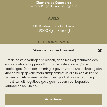
ADRES
130 Boulevard de la Liberté
59000 Rijsel, Frankrijk
TELEFOONNUMMER
Tel.
+33 (0) 3 20 74 65 40
Manage Cookie Consent
Om de beste ervaringen te bieden, gebruiken wij technologieën
E-MAILADRES
zoals cookies om apparaatinformatie op te slaan en/of te
raadplegen. Door toestemming te geven voor deze technologieën
info@ccfbl.fr
kunnen wij gegevens zoals surfgedrag of unieke ID's op deze site
verwerken. Als u geen toestemming geeft of uw toestemming
VOLG ONS
intrekt, kan dit negatieve gevolgen hebben voor bepaalde
kenmerken en functies.
Accepteren