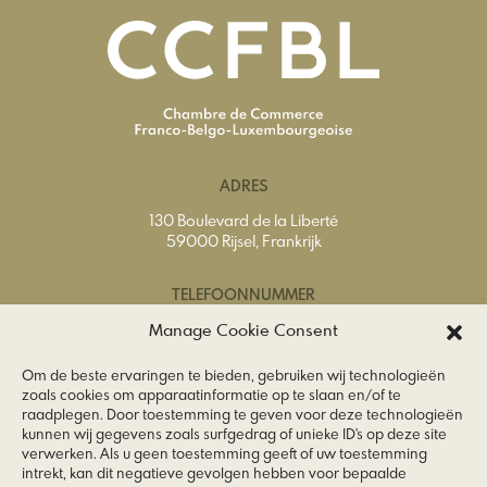
ADRES
130 Boulevard de la Liberté
59000 Rijsel, Frankrijk
TELEFOONNUMMER
Tel.
+33 (0) 3 20 74 65 40
Manage Cookie Consent
Om de beste ervaringen te bieden, gebruiken wij technologieën
E-MAILADRES
zoals cookies om apparaatinformatie op te slaan en/of te
raadplegen. Door toestemming te geven voor deze technologieën
info@ccfbl.fr
kunnen wij gegevens zoals surfgedrag of unieke ID's op deze site
verwerken. Als u geen toestemming geeft of uw toestemming
VOLG ONS
intrekt, kan dit negatieve gevolgen hebben voor bepaalde