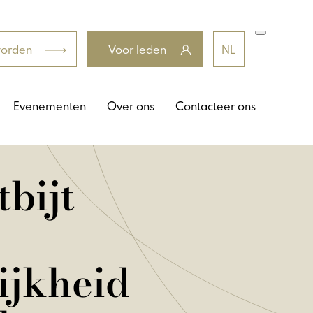
worden
Voor leden
NL
Evenementen
Over ons
Contacteer ons
bijt
ijkheid