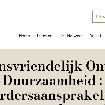
Lid 
Home
Diensten
Ons Netwerk
Artikels
nsvriendelijk Ont
Duurzaamheid :
rdersaansprakel