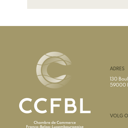
ADRES
130 Boul
59000 Ri
VOLG 