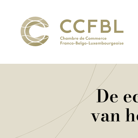
De e
van h