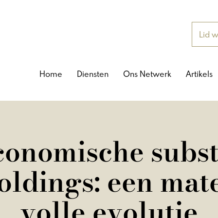
Lid 
Home
Diensten
Ons Netwerk
Artikels
conomische subst
oldings: een mate
volle evolutie