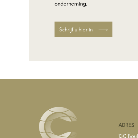
onderneming.
Schrijf u hier in
ADRES
130 Boul