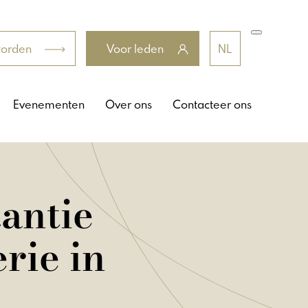
worden
Voor leden
NL
Evenementen
Over ons
Contacteer ons
antie
rie in