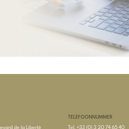
TELEFOONNUMMER
evard de la Liberté
Tel.
+33 (0) 3 20 74 65 40