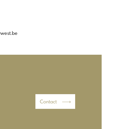
rwest.be
Contact