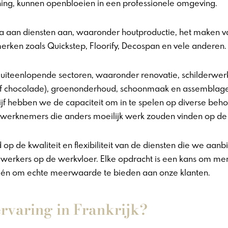
ing, kunnen o
penbloeien in een professionele omgeving.
 aan diensten aan, waaronder houtproductie, het maken va
rken zoals Quickstep, Floorify, Decospan en vele anderen.
n uiteenlopende sectoren, waaronder renovatie, schilderwerk
 of chocolade), groenonderhoud, schoonmaak en assemblage
jf hebben we de capaciteit om in te spelen op diverse behoe
 werknemers die anders moeilijk werk zouden vinden op de 
p de kwaliteit en flexibiliteit van de diensten die we aan
werkers op de werkvloer. Elke opdracht is een kans om me
d én om echte meerwaarde te bieden aan onze klanten.
 ervaring in Frankrijk?