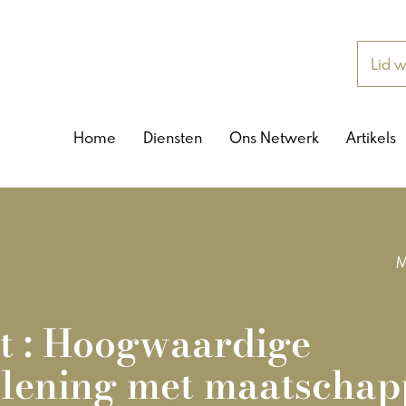
Lid 
Home
Diensten
Ons Netwerk
Artikels
M
t : Hoogwaardige
rlening met maatschap