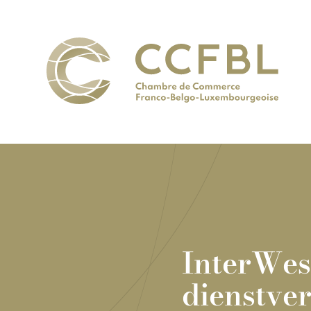
InterWes
dienstve