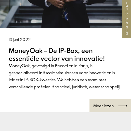
MEMBER STORY
13 juni 2022
MoneyOak – De IP-Box, een
essentiële vector van innovatie!
MoneyOak, gevestigd in Brussel en in Parijs, is
gespecialiseerd in fiscale stimulansen voor innovatie en is
leider in IP-BOX-kwesties. We hebben een team met
verschillende profielen, financieel, juridisch, wetenschappelijk
met doctoraat. Ons doel is om elk aspect van de dossiers in
handen te kunnen nemen en zo tijd te besparen.
Meer lezen