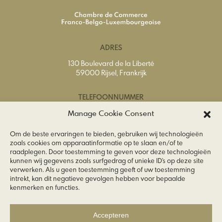
ADRES
130 Boulevard de la Liberté
59000 Rijsel, Frankrijk
TELEFOONNUMMER
Tel.
+33 (0) 3 20 74 65 40
Manage Cookie Consent
Om de beste ervaringen te bieden, gebruiken wij technologieën
E-MAILADRES
zoals cookies om apparaatinformatie op te slaan en/of te
raadplegen. Door toestemming te geven voor deze technologieën
info@ccfbl.fr
kunnen wij gegevens zoals surfgedrag of unieke ID's op deze site
verwerken. Als u geen toestemming geeft of uw toestemming
VOLG ONS
intrekt, kan dit negatieve gevolgen hebben voor bepaalde
kenmerken en functies.
Accepteren