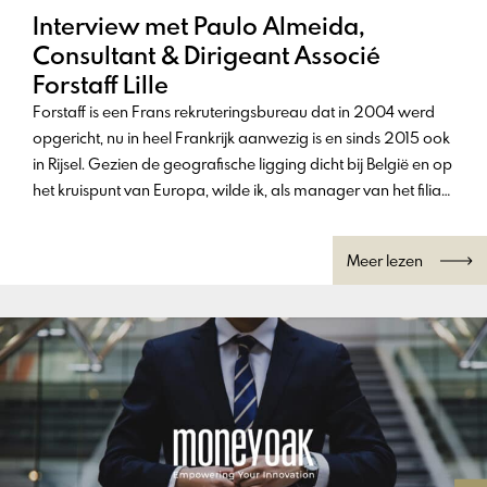
Interview met Paulo Almeida,
Consultant & Dirigeant Associé
Forstaff Lille
Forstaff is een Frans rekruteringsbureau dat in 2004 werd
opgericht, nu in heel Frankrijk aanwezig is en sinds 2015 ook
in Rijsel. Gezien de geografische ligging dicht bij België en op
het kruispunt van Europa, wilde ik, als manager van het filiaal
in Lille, onmiddellijk investeren in de ondersteuning van
Belgische bedrijven die hun activiteiten op de Franse markt
Meer lezen
willen ontwikkelen.