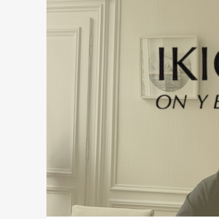
des salons professionnels de véritables
leviers de visibilité, d’innovation et de
croissance pour les exposants comme
pour les visiteurs. Rencontre avec Agnès
Provot, Exhibition Manager France, pour
mieux comprendre les évolutions du
secteur événementiel, les enjeux des
salons professionnels et la vision qui
anime Xpo Group aujourd’hui.