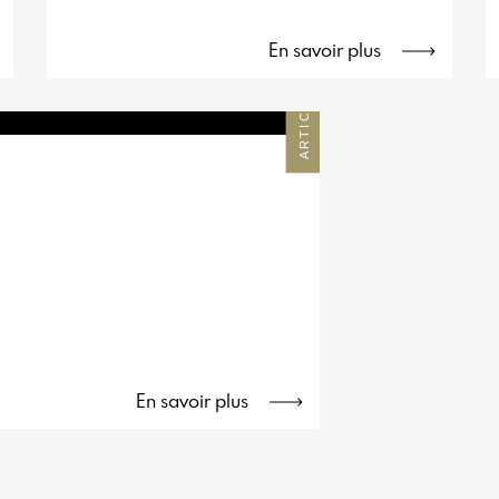
franco-belge. Son fondateur, Stéphane
Fievez, revient sur l’histoire, les défis et
En savoir plus
les ambitions de ce lieu emblématique
dédié au sport, à l’adrénaline et à la
ARTICLE
convivialité.
En savoir plus