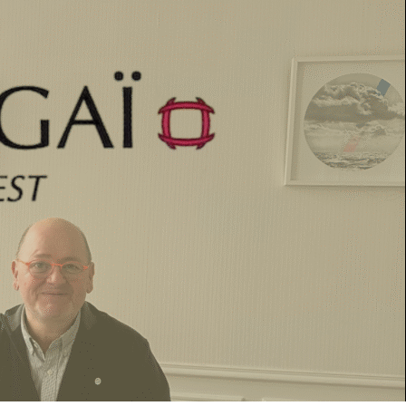
un modèle complet qui allie ancrage
local et ouverture vers l’avenir. Une
approche globale qui permet à des
milliers de jeunes chaque année de
gagner en confiance, en compétences
et en opportunités. Rencontre avec Lili-
Rose DAUCHE pour mieux comprendre
la mission, les actions et la vision de
cette association engagée.