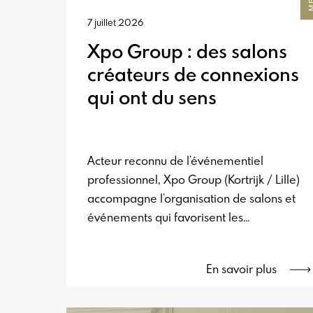
7 juillet 2026
Xpo Group : des salons
créateurs de connexions
qui ont du sens
Acteur reconnu de l’événementiel
professionnel, Xpo Group (Kortrijk / Lille)
accompagne l’organisation de salons et
événements qui favorisent les
rencontres, les échanges et les
opportunités d’affaires de part et d’autre
En savoir plus
de la frontière franco-belge. À travers
son expertise et sa connaissance des
marchés, l’entreprise contribue à faire