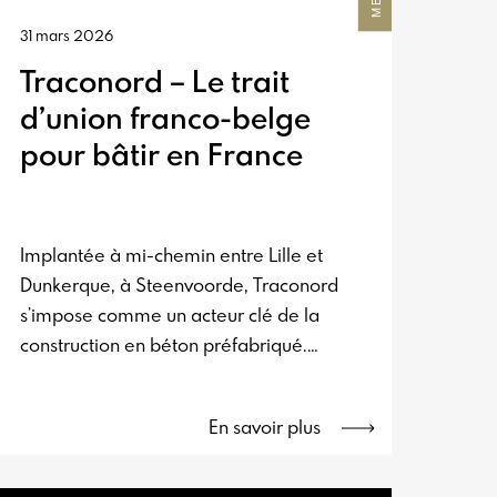
31 mars 2026
Traconord – Le trait
d’union franco-belge
pour bâtir en France
Implantée à mi-chemin entre Lille et
Dunkerque, à Steenvoorde, Traconord
s’impose comme un acteur clé de la
construction en béton préfabriqué.
Adossée à un groupe belge reconnu,
l’entreprise conjugue ancrage local et
En savoir plus
savoir-faire franco-belge pour
accompagner ses clients sur le marché
français. Une double expertise qui fait